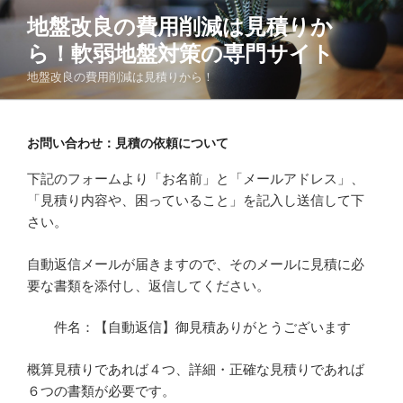
コ
地盤改良の費用削減は見積りか
ン
ら！軟弱地盤対策の専門サイト
テ
ン
地盤改良の費用削減は見積りから！
ツ
へ
ス
お問い合わせ：見積の依頼について
キ
下記のフォームより
「お名前」
と
「メールアドレス」
、
ッ
「見積り内容や、困っていること」
を記入し送信して下
プ
さい。
自動返信メールが届きますので、
そのメールに見積に必
要な書類を添付し、返信してください。
件名：【自動返信】御見積ありがとうございます
概算見積りであれば４つ、詳細・正確な見積りであれば
６つの書類が必要です。