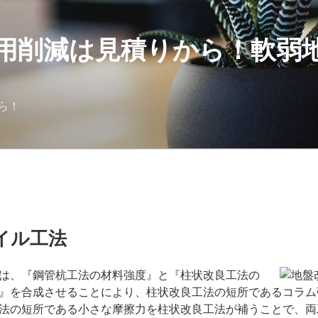
用削減は見積りから！軟弱
ら！
イル工法
は、『鋼管杭工法の材料強度』と『柱状改良工法の
』を合成させることにより、柱状改良工法の短所であるコラム
法の短所である小さな摩擦力を柱状改良工法が補うことで、両