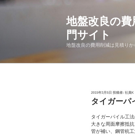
コ
ン
地盤改良の費
テ
ン
門サイト
ツ
へ
地盤改良の費用削減は見積りか
ス
キ
ッ
プ
投
2015年3月5日
投稿者:
社員K
稿
タイガーパ
日:
タイガーパイル工法
大きな周面摩擦抵抗
管が補い、鋼管杭工