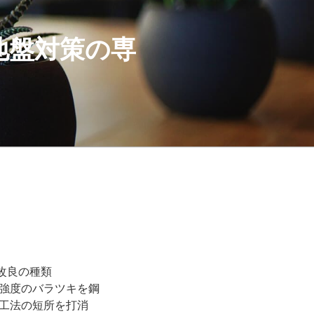
地盤対策の専
強度のバラツキを鋼
工法の短所を打消