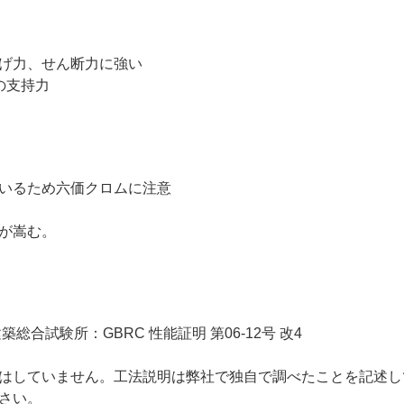
げ力、せん断力に強い
の支持力
いるため六価クロムに注意
が嵩む。
総合試験所：GBRC 性能証明 第06-12号 改4
はしていません。工法説明は弊社で独自で調べたことを記述し
さい。