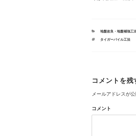
カ
地盤改良・地盤補強工
テ
タ
タイガーパイル工法
ゴ
グ
リ
ー
コメントを残
メールアドレスが公
コメント